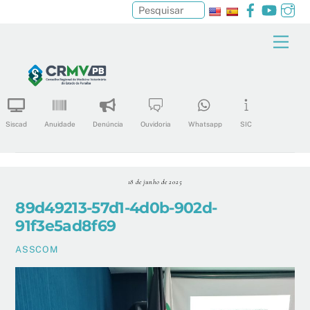
Facebook
YouTu
In
Pesquisar
Skip
Men
to
content
Siscad
Anuidade
Denúncia
Ouvidoria
Whatsapp
SIC
18 de junho de 2025
89d49213-57d1-4d0b-902d-
91f3e5ad8f69
ASSCOM