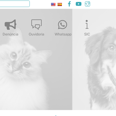
Facebook
YouTube
Instagram
Pesquisar
Denúncia
Ouvidoria
Whatsapp
SIC