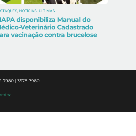
ESTAQUES
,
NOTÍCIAS
,
ÚLTIMAS
APA disponibiliza Manual do
édico-Veterinário Cadastrado
ara vacinação contra brucelose
2-7980 | 3578-7980
araíba