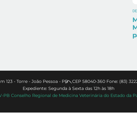
D
M
M
p
Back
m 123 - Torre - João Pessoa - PB - CEP 58040-360 Fone: (83) 322
Expediente: Segunda à Sexta das 12h às 18h
To
PB Conselho Regional de Medicina Veterinária do Estado da P
Top