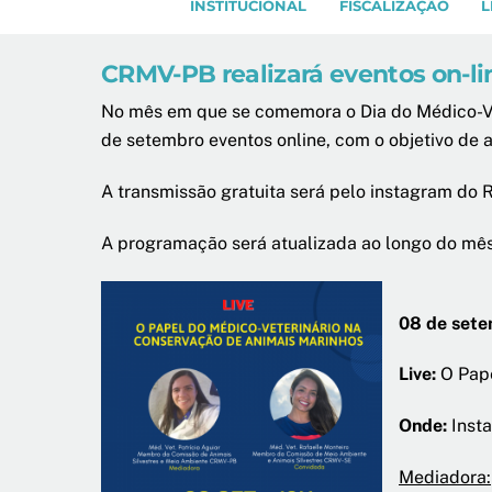
INSTITUCIONAL
FISCALIZAÇÃO
L
CRMV-PB realizará eventos on-l
No mês em que se comemora o Dia do Médico-Vet
de setembro eventos online, com o objetivo de 
A transmissão gratuita será pelo instagram do 
A programação será atualizada ao longo do mês 
08 de sete
Live:
O Pape
Onde:
Inst
Mediadora: