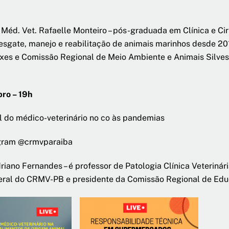
Méd. Vet. Rafaelle Monteiro – pós-graduada em Clínica e Cir
esgate, manejo e reabilitação de animais marinhos desde 201
eixes e Comissão Regional de Meio Ambiente e Animais Silv
bro – 19h
 do médico-veterinário no co às pandemias
gram @crmvparaiba
riano Fernandes – é professor de Patologia Clínica Veterinár
geral do CRMV-PB e presidente da Comissão Regional de Ed