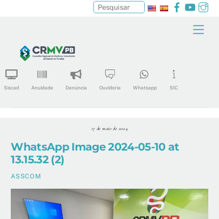
Facebook
YouTu
In
Pesquisar
Skip
Men
to
content
Siscad
Anuidade
Denúncia
Ouvidoria
Whatsapp
SIC
17 de maio de 2024
WhatsApp Image 2024-05-10 at
13.15.32 (2)
ASSCOM