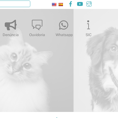
Facebook
YouTube
Instagram
Pesquisar
Denúncia
Ouvidoria
Whatsapp
SIC