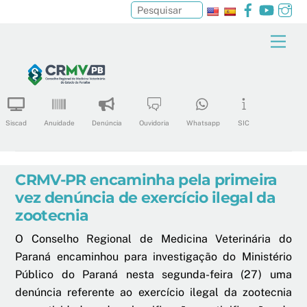
Facebook
YouTu
In
Pesquisar
Skip
Men
to
content
Siscad
Anuidade
Denúncia
Ouvidoria
Whatsapp
SIC
CRMV-PR encaminha pela primeira
vez denúncia de exercício ilegal da
zootecnia
O Conselho Regional de Medicina Veterinária do
Paraná encaminhou para investigação do Ministério
Público do Paraná nesta segunda-feira (27) uma
denúncia referente ao exercício ilegal da zootecnia