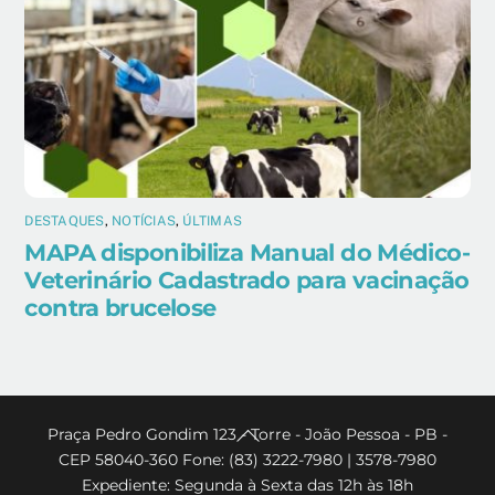
DESTAQUES
,
NOTÍCIAS
,
ÚLTIMAS
MAPA disponibiliza Manual do Médico-
Veterinário Cadastrado para vacinação
contra brucelose
Back
Praça Pedro Gondim 123 - Torre - João Pessoa - PB -
CEP 58040-360 Fone: (83) 3222-7980 | 3578-7980
To
Expediente: Segunda à Sexta das 12h às 18h
Top