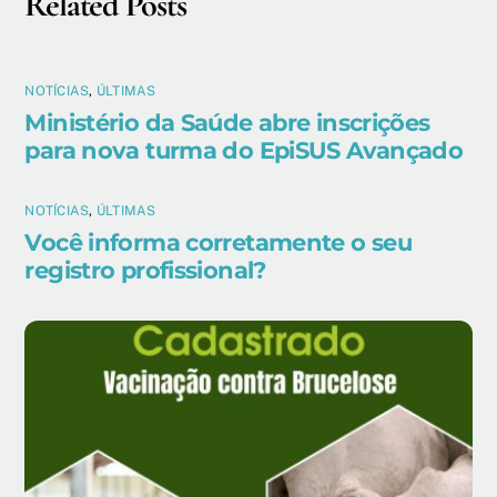
Related Posts
NOTÍCIAS
,
ÚLTIMAS
Ministério da Saúde abre inscrições
para nova turma do EpiSUS Avançado
NOTÍCIAS
,
ÚLTIMAS
Você informa corretamente o seu
registro profissional?