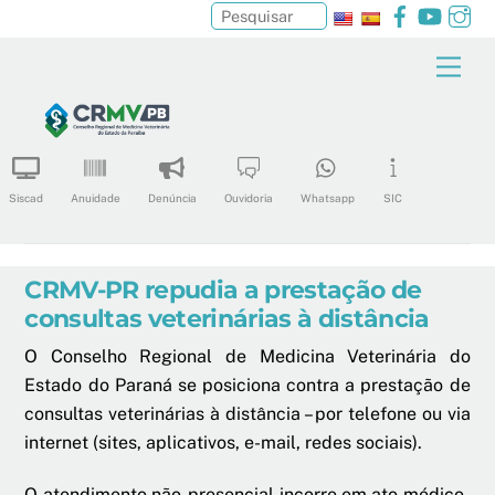
Facebook
YouTu
In
Pesquisar
Skip
Men
to
content
Siscad
Anuidade
Denúncia
Ouvidoria
Whatsapp
SIC
CRMV-PR repudia a prestação de
consultas veterinárias à distância
O Conselho Regional de Medicina Veterinária do
Estado do Paraná se posiciona contra a prestação de
consultas veterinárias à distância – por telefone ou via
internet (sites, aplicativos, e-mail, redes sociais).
O atendimento não-presencial incorre em ato médico-