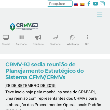
Facebook
YouTu
In
Pesquisar
Skip
Men
to
content
Siscad
Anuidade
Denúncia
Ouvidoria
Whatsapp
SIC
CRMV-RJ sedia reunião de
Planejamento Estratégico do
Sistema CFMV/CRMVs
28 DE SETEMBRO DE 2015
Teve início hoje pela manhã, na sede do CRMV-RJ,
uma reunião com representantes dos CRMVs para
elaboração dos Procedimentos Operacionais Padrão