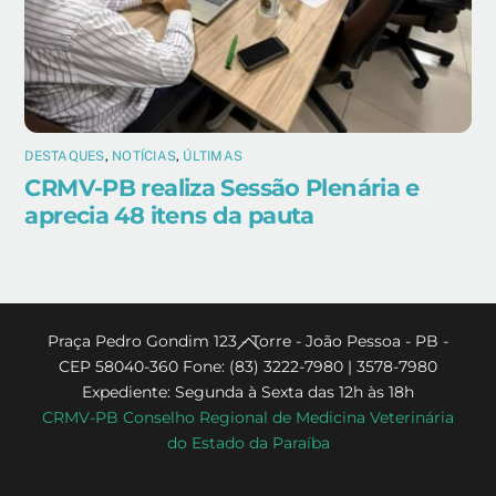
DESTAQUES
,
NOTÍCIAS
,
ÚLTIMAS
CRMV-PB realiza Sessão Plenária e
aprecia 48 itens da pauta
Back
Praça Pedro Gondim 123 - Torre - João Pessoa - PB -
CEP 58040-360 Fone: (83) 3222-7980 | 3578-7980
To
Expediente: Segunda à Sexta das 12h às 18h
Top
CRMV-PB Conselho Regional de Medicina Veterinária
do Estado da Paraíba