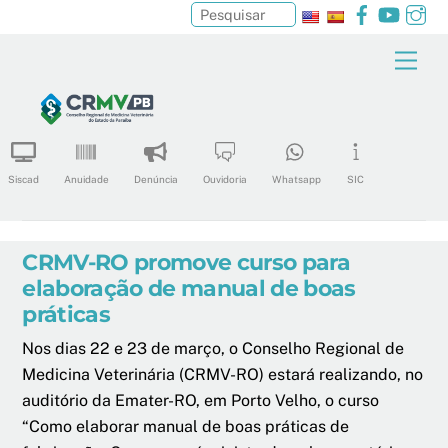
Facebook
YouTu
In
Pesquisar
Skip
Men
to
content
Siscad
Anuidade
Denúncia
Ouvidoria
Whatsapp
SIC
CRMV-RO promove curso para
elaboração de manual de boas
práticas
Nos dias 22 e 23 de março, o Conselho Regional de
Medicina Veterinária (CRMV-RO) estará realizando, no
auditório da Emater-RO, em Porto Velho, o curso
“Como elaborar manual de boas práticas de