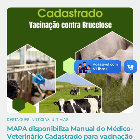
DESTAQUES
,
NOTÍCIAS
,
ÚLTIMAS
MAPA disponibiliza Manual do Médico-
Veterinário Cadastrado para vacinação