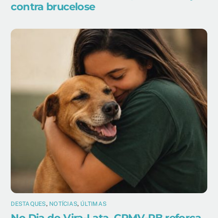
contra brucelose
DESTAQUES
,
NOTÍCIAS
,
ÚLTIMAS
No Dia do Vira-Lata, CRMV-PB reforça