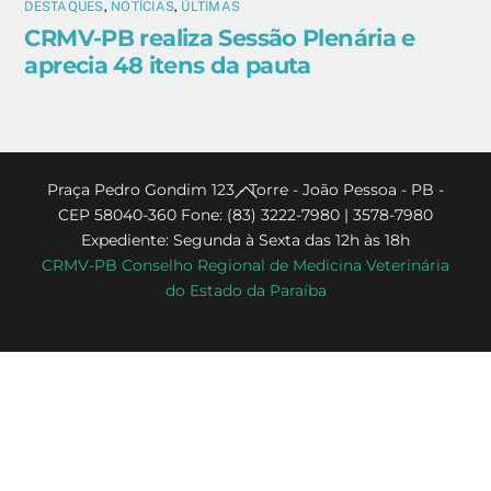
DESTAQUES
,
NOTÍCIAS
,
ÚLTIMAS
CRMV-PB realiza Sessão Plenária e
aprecia 48 itens da pauta
Back
Praça Pedro Gondim 123 - Torre - João Pessoa - PB -
CEP 58040-360 Fone: (83) 3222-7980 | 3578-7980
To
Expediente: Segunda à Sexta das 12h às 18h
Top
CRMV-PB Conselho Regional de Medicina Veterinária
do Estado da Paraíba