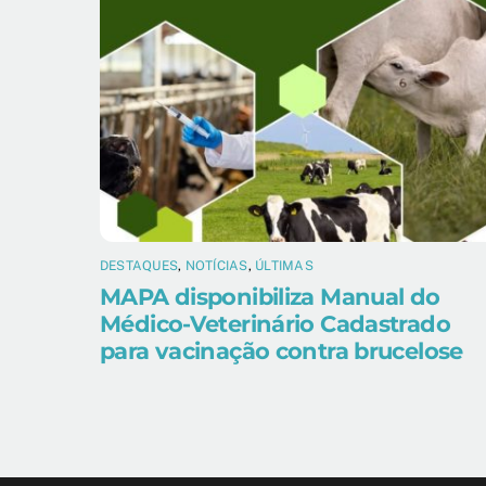
DESTAQUES
,
NOTÍCIAS
,
ÚLTIMAS
MAPA disponibiliza Manual do
Médico-Veterinário Cadastrado
para vacinação contra brucelose