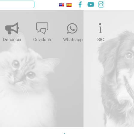
Facebook
YouTube
Instagram
Pesquisar
Denúncia
Ouvidoria
Whatsapp
SIC