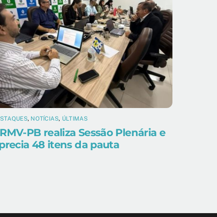
ESTAQUES
,
NOTÍCIAS
,
ÚLTIMAS
RMV-PB realiza Sessão Plenária e
precia 48 itens da pauta