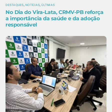
DESTAQUES
,
NOTÍCIAS
,
ÚLTIMAS
No Dia do Vira-Lata, CRMV-PB reforça
a importância da saúde e da adoção
responsável