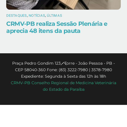
DESTAQUES
,
NOTÍCIAS
,
ÚLTIMAS
CRMV-PB realiza Sessão Plenária e
aprecia 48 itens da pauta
Back
Praça Pedro Gondim 123 - Torre - João Pessoa - PB -
CEP 58040-360 Fone: (83) 3222-7980 | 3578-7980
To
Expediente: Segunda à Sexta das 12h às 18h
Top
CRMV-PB Conselho Regional de Medicina Veterinária
do Estado da Paraíba