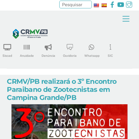
Facebook
YouTu
In
Pesquisar
Skip
Men
to
content
Siscad
Anuidade
Denúncia
Ouvidoria
Whatsapp
SIC
CRMV/PB realizará o 3º Encontro
Paraibano de Zootecnistas em
Campina Grande/PB