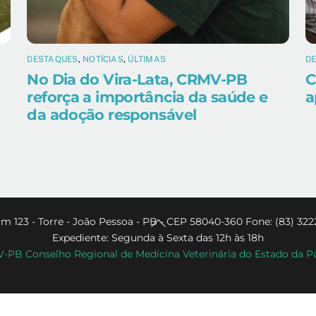
DESTAQUES
,
NOTÍCIAS
,
ÚLTIMAS
D
No Dia do Vira-Lata, CRMV-PB
C
reforça a importância da saúde e
a
da adoção responsável
Back
m 123 - Torre - João Pessoa - PB - CEP 58040-360 Fone: (83) 322
Expediente: Segunda à Sexta das 12h às 18h
To
PB Conselho Regional de Medicina Veterinária do Estado da P
Top