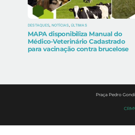
DESTAQUES
,
NOTÍCIAS
,
ÚLTIMAS
MAPA disponibiliza Manual do
Médico-Veterinário Cadastrado
para vacinação contra brucelose
Praça Pedro Gondi
CRMV-