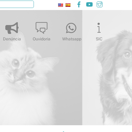
Facebook
YouTube
Instagram
Pesquisar
Denúncia
Ouvidoria
Whatsapp
SIC