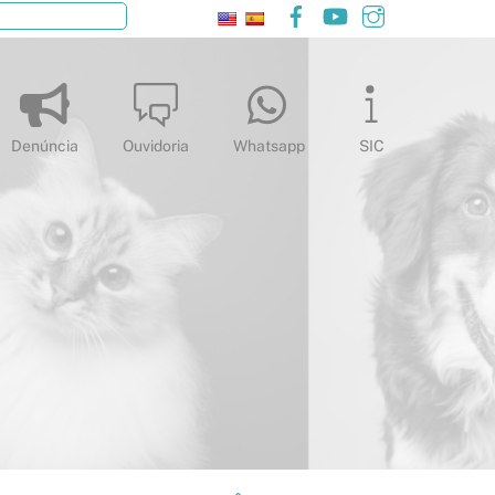
Facebook
YouTube
Instagram
Pesquisar
Denúncia
Ouvidoria
Whatsapp
SIC