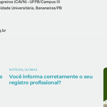
Negreiros (CAVN) – UFPB/Campus III
 Cidade Universitária, Bananeiras/PB
g.br
NOTÍCIAS
,
ÚLTIMAS
s
Você informa corretamente o seu
registro profissional?