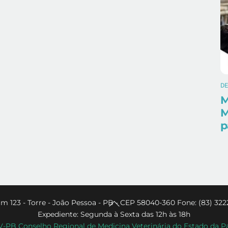
D
M
M
p
Back
m 123 - Torre - João Pessoa - PB - CEP 58040-360 Fone: (83) 322
Expediente: Segunda à Sexta das 12h às 18h
To
PB Conselho Regional de Medicina Veterinária do Estado da P
Top