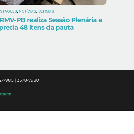
ESTAQUES
,
NOTÍCIAS
,
ÚLTIMAS
RMV-PB realiza Sessão Plenária e
precia 48 itens da pauta
2-7980 | 3578-7980
araíba