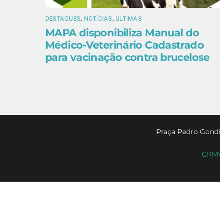
DESTAQUES
,
NOTÍCIAS
,
ÚLTIMAS
MAPA disponibiliza Manual do
Médico-Veterinário Cadastrado
para vacinação contra brucelose
Praça Pedro Gondi
CRMV-