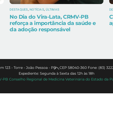
DESTAQUES
,
NOTÍCIAS
,
ÚLTIMAS
D
No Dia do Vira-Lata, CRMV-PB
C
reforça a importância da saúde e
a
da adoção responsável
Back
m 123 - Torre - João Pessoa - PB - CEP 58040-360 Fone: (83) 322
Expediente: Segunda à Sexta das 12h às 18h
To
PB Conselho Regional de Medicina Veterinária do Estado da P
Top