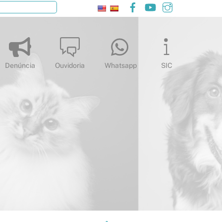
Facebook
YouTube
Instagram
Pesquisar
Denúncia
Ouvidoria
Whatsapp
SIC