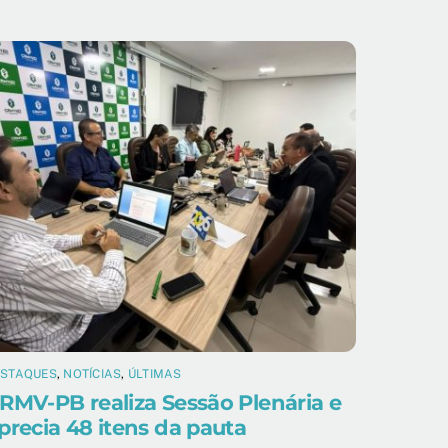
ESTAQUES
,
NOTÍCIAS
,
ÚLTIMAS
RMV-PB realiza Sessão Plenária e
precia 48 itens da pauta