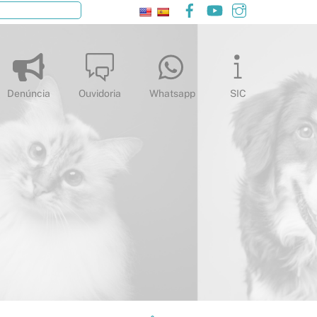
Facebook
YouTube
Instagram
Pesquisar
Denúncia
Ouvidoria
Whatsapp
SIC