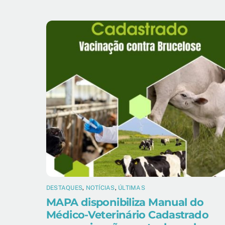
DESTAQUES
,
NOTÍCIAS
,
ÚLTIMAS
MAPA disponibiliza Manual do
Médico-Veterinário Cadastrado