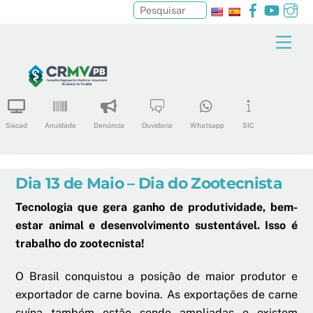
Facebook
YouTu
In
Pesquisar
Skip
Men
to
content
Siscad
Anuidade
Denúncia
Ouvidoria
Whatsapp
SIC
Dia 13 de Maio – Dia do Zootecnista
Tecnologia que gera ganho de produtividade, bem-
estar animal e desenvolvimento sustentável. Isso é
trabalho do zootecnista!
O Brasil conquistou a posição de maior produtor e
exportador de carne bovina. As exportações de carne
suína também estão sendo ampliadas e existem