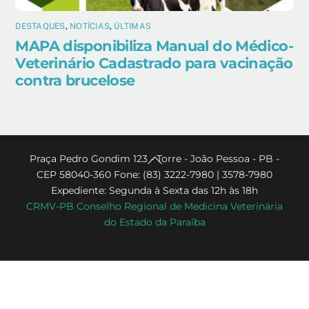
DESTAQUES
,
NOTÍCIAS
,
ÚLTIMAS
MAPA disponibiliza Manual do Médico-
Veterinário Cadastrado para vacinação
contra brucelose
Back
Praça Pedro Gondim 123 - Torre - João Pessoa - PB -
CEP 58040-360 Fone: (83) 3222-7980 | 3578-7980
To
Expediente: Segunda à Sexta das 12h às 18h
Top
CRMV-PB Conselho Regional de Medicina Veterinária
do Estado da Paraíba