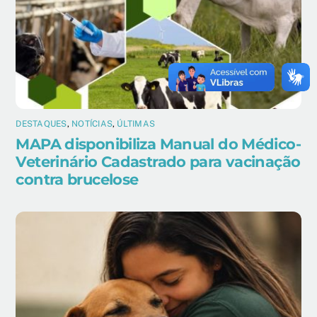
DESTAQUES
,
NOTÍCIAS
,
ÚLTIMAS
MAPA disponibiliza Manual do Médico-
Veterinário Cadastrado para vacinação
contra brucelose