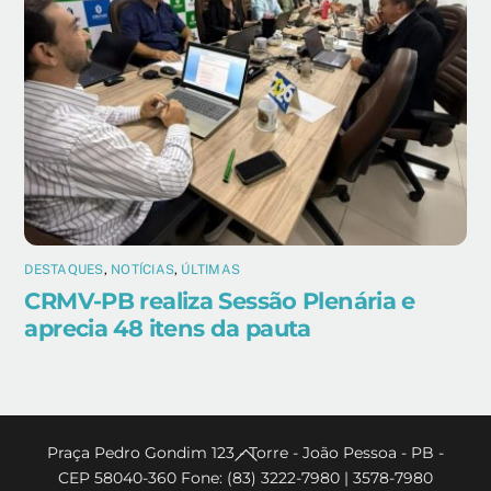
DESTAQUES
,
NOTÍCIAS
,
ÚLTIMAS
CRMV-PB realiza Sessão Plenária e
aprecia 48 itens da pauta
Back
Praça Pedro Gondim 123 - Torre - João Pessoa - PB -
CEP 58040-360 Fone: (83) 3222-7980 | 3578-7980
To