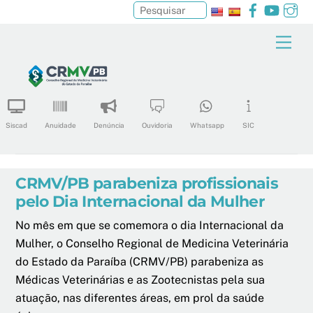
Facebook
YouTu
In
Pesquisar
Skip
Men
to
content
Siscad
Anuidade
Denúncia
Ouvidoria
Whatsapp
SIC
CRMV/PB parabeniza profissionais
pelo Dia Internacional da Mulher
No mês em que se comemora o dia Internacional da
Mulher, o Conselho Regional de Medicina Veterinária
do Estado da Paraíba (CRMV/PB) parabeniza as
Médicas Veterinárias e as Zootecnistas pela sua
atuação, nas diferentes áreas, em prol da saúde