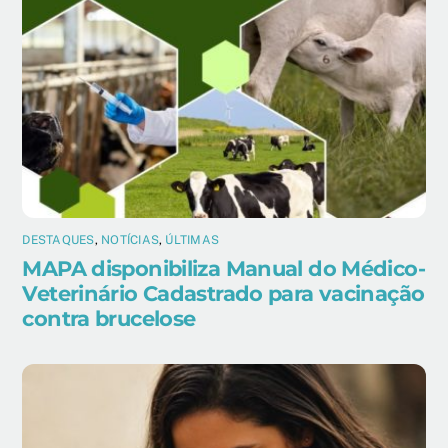
DESTAQUES
,
NOTÍCIAS
,
ÚLTIMAS
MAPA disponibiliza Manual do Médico-
Veterinário Cadastrado para vacinação
contra brucelose