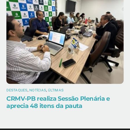
DESTAQUES
,
NOTÍCIAS
,
ÚLTIMAS
CRMV-PB realiza Sessão Plenária e
aprecia 48 itens da pauta