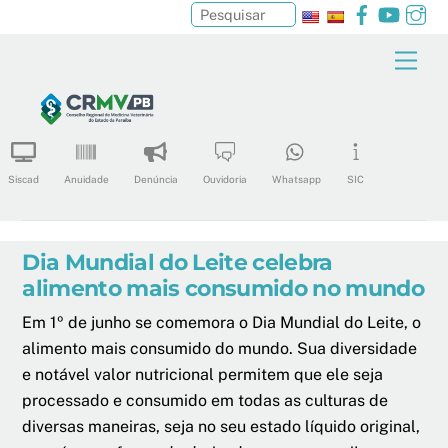
Facebook
YouTu
In
Pesquisar
Skip
Men
to
content
Siscad
Anuidade
Denúncia
Ouvidoria
Whatsapp
SIC
Dia Mundial do Leite celebra
alimento mais consumido no mundo
Em 1º de junho se comemora o Dia Mundial do Leite, o
alimento mais consumido do mundo. Sua diversidade
e notável valor nutricional permitem que ele seja
processado e consumido em todas as culturas de
diversas maneiras, seja no seu estado líquido original,