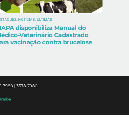
ESTAQUES
,
NOTÍCIAS
,
ÚLTIMAS
APA disponibiliza Manual do
édico-Veterinário Cadastrado
ara vacinação contra brucelose
2-7980 | 3578-7980
araíba