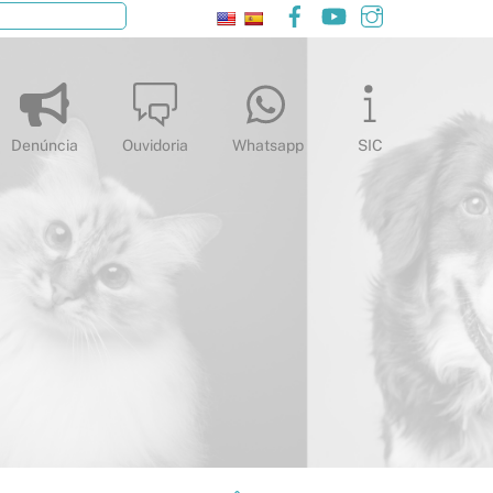
Facebook
YouTube
Instagram
Pesquisar
Denúncia
Ouvidoria
Whatsapp
SIC