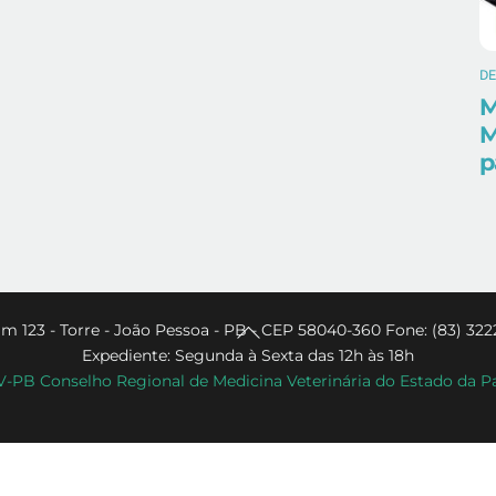
D
M
M
p
Back
m 123 - Torre - João Pessoa - PB - CEP 58040-360 Fone: (83) 322
Expediente: Segunda à Sexta das 12h às 18h
To
PB Conselho Regional de Medicina Veterinária do Estado da P
Top