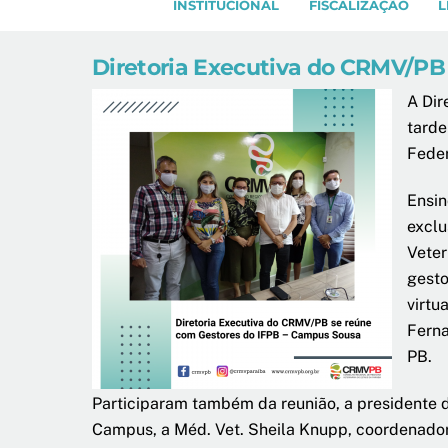
INSTITUCIONAL
FISCALIZAÇÃO
L
Diretoria Executiva do CRMV/PB
A Dir
tarde
Feder
Ensin
exclu
Veter
gesto
virtu
Ferna
PB.
Participaram também da reunião, a presidente d
Campus, a Méd. Vet. Sheila Knupp, coordenadora