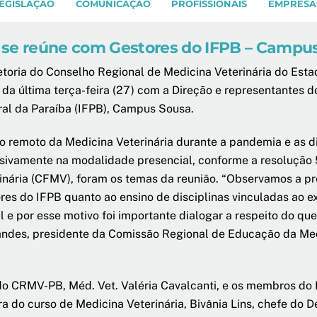
EGISLAÇÃO
COMUNICAÇÃO
PROFISSIONAIS
EMPRESA
 se reúne com Gestores do IFPB – Campu
etoria do Conselho Regional de Medicina Veterinária do Est
 da última terça-feira (27) com a Direção e representantes d
al da Paraíba (IFPB), Campus Sousa.
o remoto da Medicina Veterinária durante a pandemia e as d
sivamente na modalidade presencial, conforme a resolução
inária (CFMV), foram os temas da reunião. “Observamos a p
res do IFPB quanto ao ensino de disciplinas vinculadas ao e
al e por esse motivo foi importante dialogar a respeito do q
ndes, presidente da Comissão Regional de Educação da Med
o CRMV-PB, Méd. Vet. Valéria Cavalcanti, e os membros do I
 do curso de Medicina Veterinária, Bivânia Lins, chefe do D