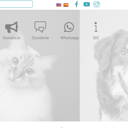
Facebook
YouTube
Instagram
Pesquisar
Denúncia
Ouvidoria
Whatsapp
SIC