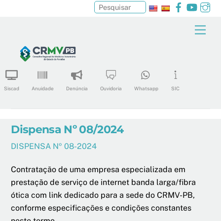
Facebook
YouTu
In
Pesquisar
Skip
Men
to
content
Siscad
Anuidade
Denúncia
Ouvidoria
Whatsapp
SIC
Dispensa Nº 08/2024
DISPENSA Nº 08-2024
Contratação de uma empresa especializada em
prestação de serviço de internet banda larga/fibra
ótica com link dedicado para a sede do CRMV-PB,
conforme especificações e condições constantes
n
este ter
mo.