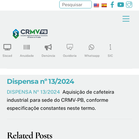
Facebook
YouTu
In
Pesquisar
Skip
Men
to
content
Siscad
Anuidade
Denúncia
Ouvidoria
Whatsapp
SIC
Dispensa nº 13/2024
DISPENSA Nº 13/2024
Aquisição de cafeteira
industrial para sede do CRMV-PB, conforme
especificaçõe constantes neste termo.
Related Posts