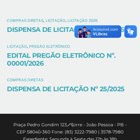
COMPRAS DIRETAS
,
LICITAÇÃO
,
LICITAÇÃO 2026
DISPENSA DE LICITAÇÃO N°04/2026
LICITAÇÃO
,
PREGÃO ELETRÔNICO
EDITAL PREGÃO ELETRÔNICO Nº.
00001/2026
COMPRAS DIRETAS
DISPENSA DE LICITAÇÃO Nº 25/2025
Back
Praça Pedro Gondim 123 - Torre - João Pessoa - PB -
CEP 58040-360 Fone: (83) 3222-7980 | 3578-7980
To
Expediente: Segunda à Sexta das 12h às 18h