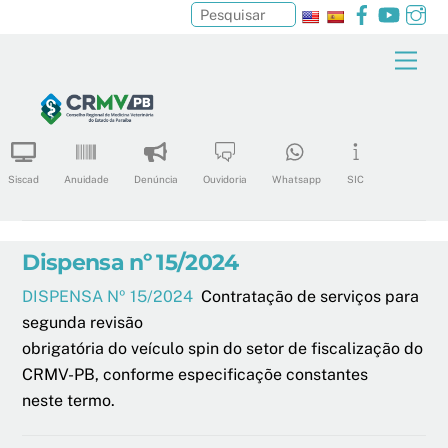
Facebook
YouTu
In
Pesquisar
Skip
Men
to
content
Siscad
Anuidade
Denúncia
Ouvidoria
Whatsapp
SIC
Dispensa nº 15/2024
DISPENSA Nº 15/2024
Contratação de serviços para
segunda revisão
obrigatória do veículo spin do setor de fiscalização do
CRMV-PB, conforme especificaçõe constantes
neste termo.