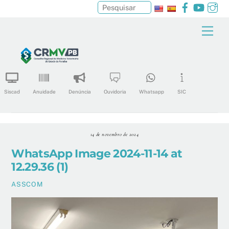
Facebook
YouTu
In
Pesquisar
Skip
Men
to
content
Siscad
Anuidade
Denúncia
Ouvidoria
Whatsapp
SIC
14 de novembro de 2024
WhatsApp Image 2024-11-14 at
12.29.36 (1)
ASSCOM