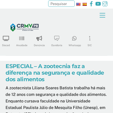
Facebook
YouTu
In
Pesquisar
Skip
Men
to
content
Siscad
Anuidade
Denúncia
Ouvidoria
Whatsapp
SIC
ESPECIAL – A zootecnia faz a
diferença na segurança e qualidade
dos alimentos
A zootecnista Liliana Soares Batista trabalha há mais
de 12 anos com segurança e qualidade dos alimentos.
Enquanto cursava faculdade na Universidade
Estadual Paulista Júlio de Mesquita Filho (Unesp), em