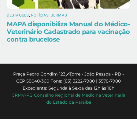
DESTAQUES
,
NOTÍCIAS
,
ÚLTIMAS
MAPA disponibiliza Manual do Médico-
Veterinário Cadastrado para vacinação
contra brucelose
Back
Praça Pedro Gondim 123 - Torre - João Pessoa - PB -
CEP 58040-360 Fone: (83) 3222-7980 | 3578-7980
To
Expediente: Segunda à Sexta das 12h às 18h
Top
CRMV-PB Conselho Regional de Medicina Veterinária
do Estado da Paraíba