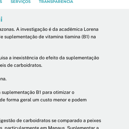
S
SERVIÇOS
TRANSPARÊNCIA
i
azonas. A investigação é da acadêmica Lorena
de suplementação de vitamina tiamina (B1) na
isa a inexistência do efeito da suplementação
veis de carboidratos.
na.
a suplementação B1 para otimizar o
m de forma geral um custo menor e podem
digestão de carboidratos se comparado a peixes
as, particularmente em Manaus. Suplementar a