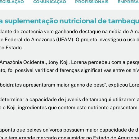
EGISLAÇÃO
COMUNICAÇÃO
PROFISSIONAIS
EMPRESA
ga suplementação nutricional de tambaqu
udante de zootecnia vem ganhando destaque na mídia do Am
de Federal do Amazonas (UFAM). O projeto investigou o uso 
no Estado.
mazônia Ocidental, Jony Koji, Lorena percebeu com a pesqu
 foi possível verificar diferenças significativas entre os ní
boidratos apresentaram maior ganho de peso”, explicou Lore
determinar a capacidade de juvenis de tambaqui utilizarem 
 e Koji, ingredientes que contêm este nutriente apresenta
ra aponta que peixes onívoros possuem maior capacidade de 
 país e tem grande mercado consumidor no Estado do Amazon