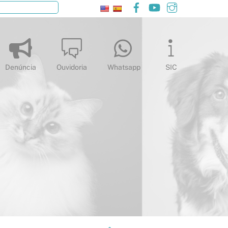
Facebook
YouTube
Instagram
Pesquisar
Denúncia
Ouvidoria
Whatsapp
SIC