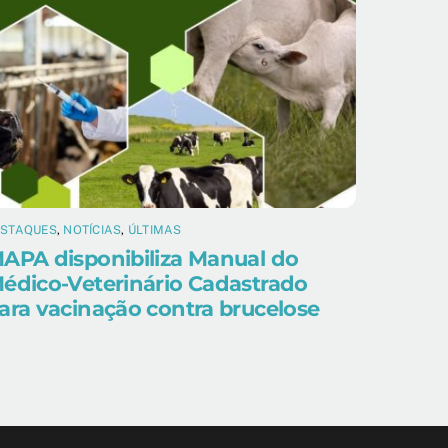
ESTAQUES
,
NOTÍCIAS
,
ÚLTIMAS
APA disponibiliza Manual do
édico-Veterinário Cadastrado
ara vacinação contra brucelose