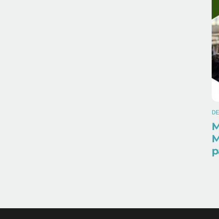
D
M
M
p