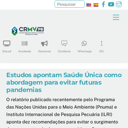
Facebook
YouTu
In
Pesquisar
Skip
Men
to
content
Siscad
Anuidade
Denúncia
Ouvidoria
Whatsapp
SIC
Estudos apontam Saúde Única como
abordagem para evitar futuras
pandemias
O relatório publicado recentemente pelo Programa
das Nações Unidas para o Meio Ambiente (Pnuma) e
Instituto Internacional de Pesquisa Pecuária (ILRI)
aponta dez recomendações para evitar o surgimento