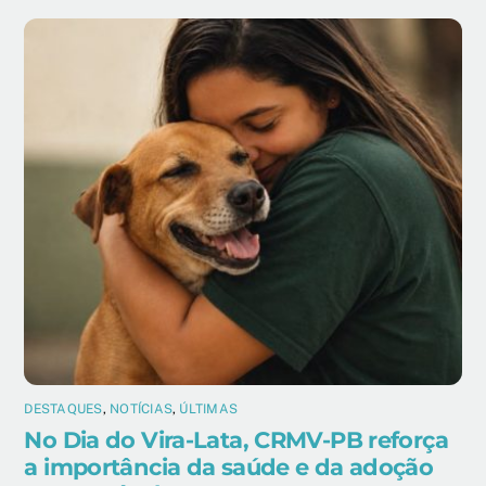
DESTAQUES
,
NOTÍCIAS
,
ÚLTIMAS
No Dia do Vira-Lata, CRMV-PB reforça
a importância da saúde e da adoção