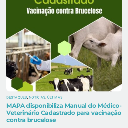
DESTAQUES
,
NOTÍCIAS
,
ÚLTIMAS
MAPA disponibiliza Manual do Médico-
Veterinário Cadastrado para vacinação
contra brucelose