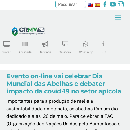
Facebook
YouTu
In
Pesquisar
Skip
Men
to
content
Siscad
Anuidade
Denúncia
Ouvidoria
Whatsapp
SIC
Evento on-line vai celebrar Dia
Mundial das Abelhas e debater
impacto da covid-19 no setor apícola
Importantes para a produção de mel e a
sustentabilidade do planeta, as abelhas têm um dia
dedicado a elas: 20 de maio. Para celebrar, a FAO
(Organização das Nações Unidas pela Alimentação e