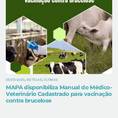
DESTAQUES
,
NOTÍCIAS
,
ÚLTIMAS
MAPA disponibiliza Manual do Médico-
Veterinário Cadastrado para vacinação
contra brucelose