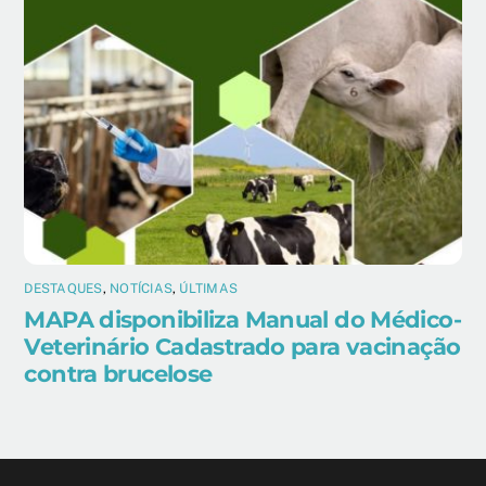
DESTAQUES
,
NOTÍCIAS
,
ÚLTIMAS
MAPA disponibiliza Manual do Médico-
Veterinário Cadastrado para vacinação
contra brucelose