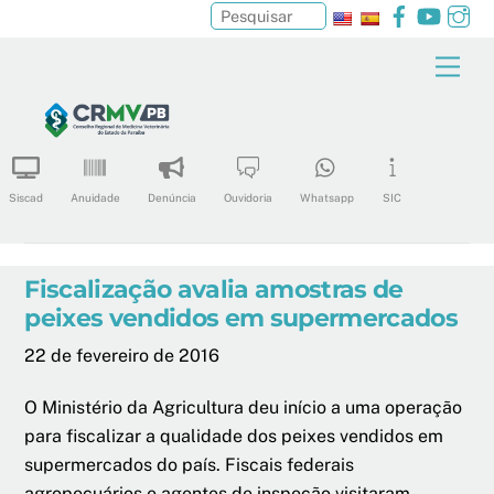
Facebook
YouTu
In
Pesquisar
Skip
Men
to
content
Siscad
Anuidade
Denúncia
Ouvidoria
Whatsapp
SIC
Fiscalização avalia amostras de
peixes vendidos em supermercados
22 de fevereiro de 2016
O Ministério da Agricultura deu início a uma operação
para fiscalizar a qualidade dos peixes vendidos em
supermercados do país. Fiscais federais
agropecuários e agentes de inspeção visitaram