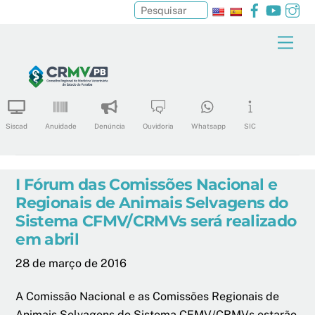
Facebook
YouTu
In
Pesquisar
Skip
Men
to
content
Siscad
Anuidade
Denúncia
Ouvidoria
Whatsapp
SIC
I Fórum das Comissões Nacional e
Regionais de Animais Selvagens do
Sistema CFMV/CRMVs será realizado
em abril
28 de março de 2016
A Comissão Nacional e as Comissões Regionais de
Animais Selvagens do Sistema CFMV/CRMVs estarão