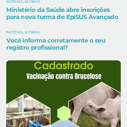
NOTÍCIAS
,
ÚLTIMAS
Ministério da Saúde abre inscrições
para nova turma do EpiSUS Avançado
NOTÍCIAS
,
ÚLTIMAS
Você informa corretamente o seu
registro profissional?