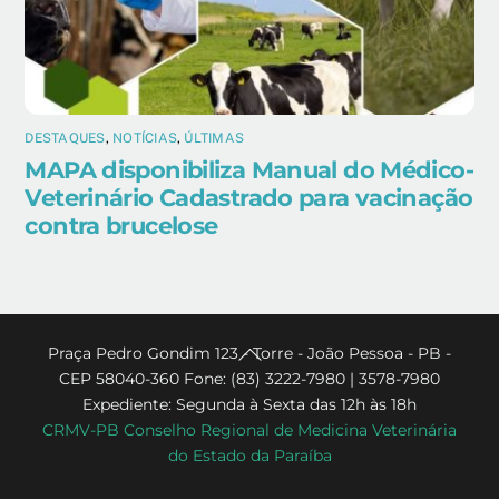
DESTAQUES
,
NOTÍCIAS
,
ÚLTIMAS
MAPA disponibiliza Manual do Médico-
Veterinário Cadastrado para vacinação
contra brucelose
Back
Praça Pedro Gondim 123 - Torre - João Pessoa - PB -
CEP 58040-360 Fone: (83) 3222-7980 | 3578-7980
To
Expediente: Segunda à Sexta das 12h às 18h
Top
CRMV-PB Conselho Regional de Medicina Veterinária
do Estado da Paraíba