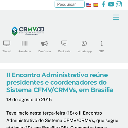
Facebook
YouTu
In
Pesquisar
Skip
Men
to
content
Siscad
Anuidade
Denúncia
Ouvidoria
Whatsapp
SIC
II Encontro Administrativo reúne
presidentes e coordenadores do
Sistema CFMV/CRMVs, em Brasília
18 de agosto de 2015
Teve início nesta terça-feira (18) o II Encontro
Administrativo do Sistema CFMV/CRMVs, que segue
até hoje (19), em Brasília (DF). O encontro tem a