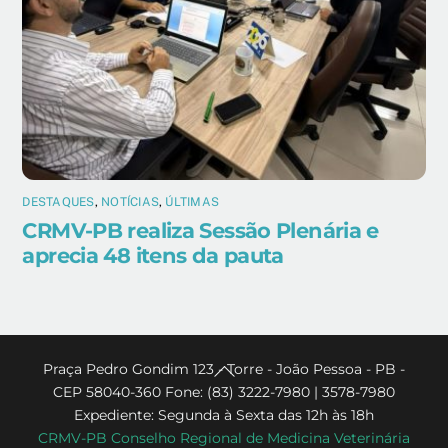
DESTAQUES
,
NOTÍCIAS
,
ÚLTIMAS
CRMV-PB realiza Sessão Plenária e
aprecia 48 itens da pauta
Back
Praça Pedro Gondim 123 - Torre - João Pessoa - PB -
CEP 58040-360 Fone: (83) 3222-7980 | 3578-7980
To
Expediente: Segunda à Sexta das 12h às 18h
Top
CRMV-PB Conselho Regional de Medicina Veterinária