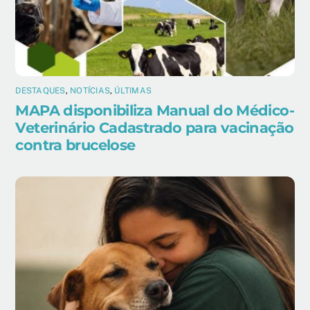
DESTAQUES
,
NOTÍCIAS
,
ÚLTIMAS
MAPA disponibiliza Manual do Médico-
Veterinário Cadastrado para vacinação
contra brucelose