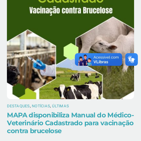
DESTAQUES
,
NOTÍCIAS
,
ÚLTIMAS
MAPA disponibiliza Manual do Médico-
Veterinário Cadastrado para vacinação
contra brucelose