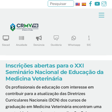
Facebook
YouTu
In
Pesquisar
Skip
Men
to
content
Siscad
Anuidade
Denúncia
Ouvidoria
Whatsapp
SIC
Inscrições abertas para o XXI
Seminário Nacional de Educação da
Medicina Veterinária
Os profissionais de educação com interesse em
contribuir para a atualização das Diretrizes
Curriculares Nacionais (DCN) dos cursos de
graduação em Medicina Veterinária encontram uma