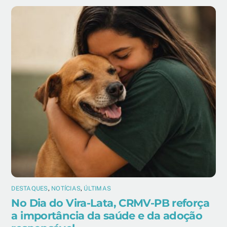
DESTAQUES
,
NOTÍCIAS
,
ÚLTIMAS
No Dia do Vira-Lata, CRMV-PB reforça
a importância da saúde e da adoção