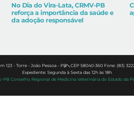
No Dia do Vira-Lata, CRMV-PB
C
reforça a importância da saúde e
a
da adoção responsável
Back
m 123 - Torre - João Pessoa - PB - CEP 58040-360 Fone: (83) 322
Expediente: Segunda à Sexta das 12h às 18h
To
PB Conselho Regional de Medicina Veterinária do Estado da P
Top