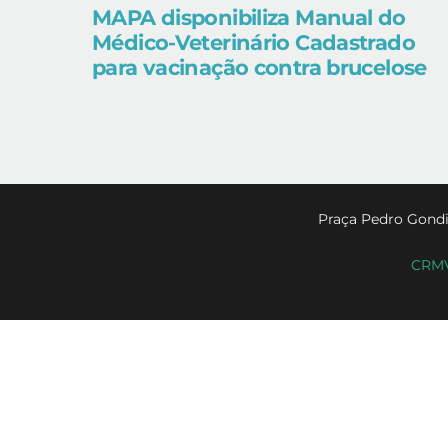
MAPA disponibiliza Manual do
Médico-Veterinário Cadastrado
para vacinação contra brucelose
Praça Pedro Gondi
CRMV-