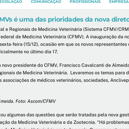
EGISLAÇÃO
COMUNICAÇÃO
PROFISSIONAIS
EMPRESA
Vs é uma das prioridades da nova direto
l e Regionais de Medicina Veterinária (Sistema CFMV/CRMVs
Federal de Medicina Veterinária (CFMV). A inauguração da n
a sexta-feira (15/12), ocasião em que os novos representant
icialmente no último dia 17.
u o novo presidente do CFMV, Francisco Cavalcanti de Almei
gionais de Medicina Veterinária. Levaremos os temas para d
sociações de médicos veterinários, sociedades, Anclivepa 
Almeida. Foto: Ascom/CFMV
u algumas das questões que serão tratadas pela nova gestã
tuação da Medicina Veterinária e da Zootecnia. “Há problem