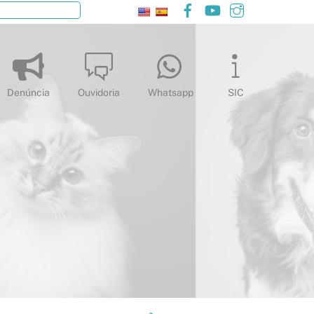
Facebook
YouTube
Instagram
Pesquisar
Denúncia
Ouvidoria
Whatsapp
SIC