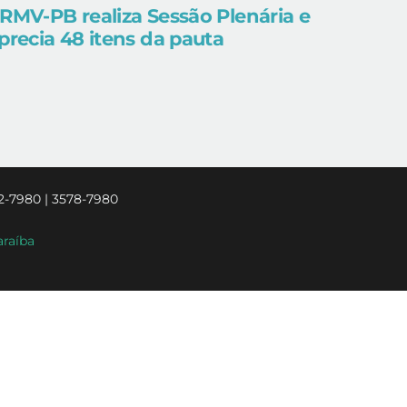
RMV-PB realiza Sessão Plenária e
precia 48 itens da pauta
2-7980 | 3578-7980
araíba