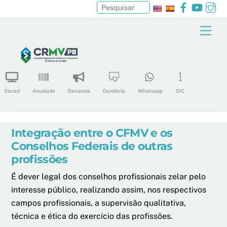
Facebook
YouTu
In
Pesquisar
Skip
Men
to
content
Siscad
Anuidade
Denúncia
Ouvidoria
Whatsapp
SIC
Integração entre o CFMV e os
Conselhos Federais de outras
profissões
É dever legal dos conselhos profissionais zelar pelo
interesse público, realizando assim, nos respectivos
campos profissionais, a supervisão qualitativa,
técnica e ética do exercício das profissões.