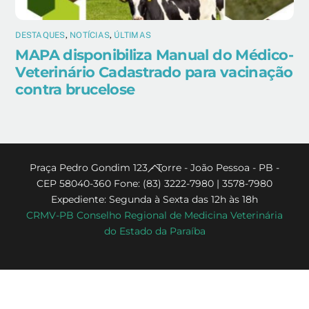
DESTAQUES
,
NOTÍCIAS
,
ÚLTIMAS
MAPA disponibiliza Manual do Médico-
Veterinário Cadastrado para vacinação
contra brucelose
Back
Praça Pedro Gondim 123 - Torre - João Pessoa - PB -
CEP 58040-360 Fone: (83) 3222-7980 | 3578-7980
To
Expediente: Segunda à Sexta das 12h às 18h
Top
CRMV-PB Conselho Regional de Medicina Veterinária
do Estado da Paraíba