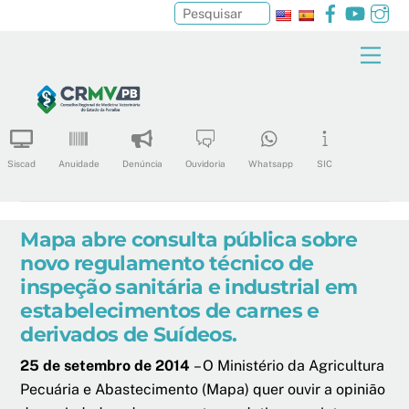
Facebook
YouTu
In
Pesquisar
Skip
Men
to
content
Siscad
Anuidade
Denúncia
Ouvidoria
Whatsapp
SIC
Mapa abre consulta pública sobre
novo regulamento técnico de
inspeção sanitária e industrial em
estabelecimentos de carnes e
derivados de Suídeos.
25 de setembro de 2014
– O Ministério da Agricultura
Pecuária e Abastecimento (Mapa) quer ouvir a opinião