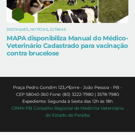
DESTAQUES
,
NOTÍCIAS
,
ÚLTIMAS
MAPA disponibiliza Manual do Médico-
Veterinário Cadastrado para vacinação
contra brucelose
Back
Praça Pedro Gondim 123 - Torre - João Pessoa - PB -
CEP 58040-360 Fone: (83) 3222-7980 | 3578-7980
To
Expediente: Segunda à Sexta das 12h às 18h
Top
CRMV-PB Conselho Regional de Medicina Veterinária
do Estado da Paraíba