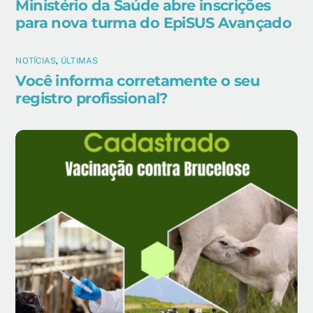
Ministério da Saúde abre inscrições
para nova turma do EpiSUS Avançado
NOTÍCIAS
,
ÚLTIMAS
Você informa corretamente o seu
registro profissional?