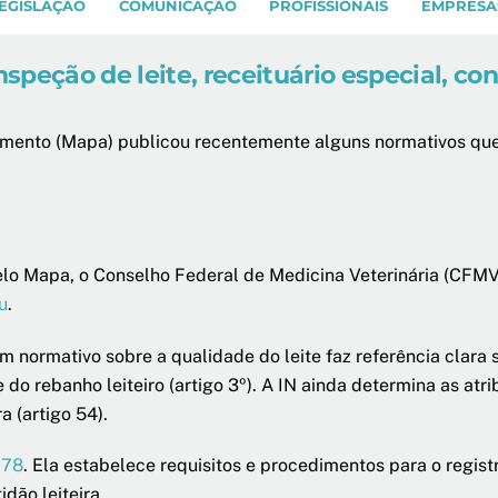
EGISLAÇÃO
COMUNICAÇÃO
PROFISSIONAIS
EMPRESA
peção de leite, receituário especial, cont
ecimento (Mapa) publicou recentemente alguns normativos q
elo Mapa, o Conselho Federal de Medicina Veterinária (CFMV)
ru
.
um normativo sobre a qualidade do leite faz referência clara
o rebanho leiteiro (artigo 3º). A IN ainda determina as atr
a (artigo 54).
 78
. Ela estabelece requisitos e procedimentos para o regist
dão leiteira.