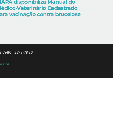
APA disponibiliza Manual do
édico-Veterinário Cadastrado
ara vacinação contra brucelose
2-7980 | 3578-7980
araíba