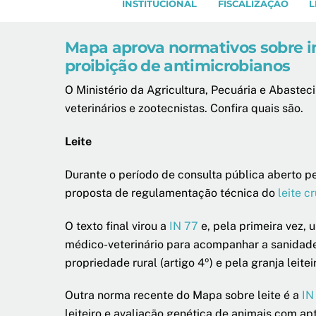
INSTITUCIONAL
FISCALIZAÇÃO
L
Mapa aprova normativos sobre ins
proibição de antimicrobianos
O Ministério da Agricultura, Pecuária e Abast
veterinários e zootecnistas. Confira quais são.
Leite
Durante o período de consulta pública aberto p
proposta de regulamentação técnica do
leite c
O texto final virou a
IN 77
e, pela primeira vez, 
médico-veterinário para acompanhar a sanidade d
propriedade rural (artigo 4º) e pela granja leiteir
Outra norma recente do Mapa sobre leite é a
IN
leiteiro e avaliação genética de animais com apti