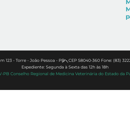
M
M
p
Back
m 123 - Torre - João Pessoa - PB - CEP 58040-360 Fone: (83) 322
Expediente: Segunda à Sexta das 12h às 18h
To
PB Conselho Regional de Medicina Veterinária do Estado da P
Top