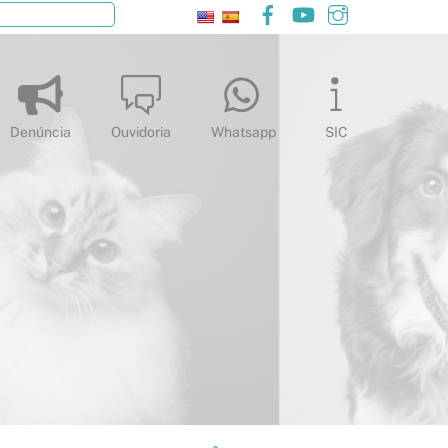
Facebook
YouTube
Instagram
Pesquisar
Denúncia
Ouvidoria
Whatsapp
SIC