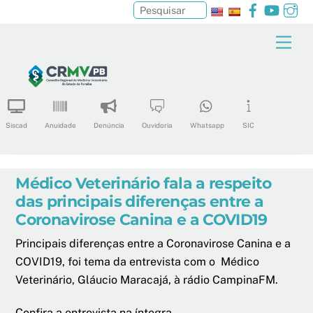
Facebook
YouTu
In
Pesquisar
Skip
Men
to
content
Siscad
Anuidade
Denúncia
Ouvidoria
Whatsapp
SIC
Médico Veterinário fala a respeito
das principais diferenças entre a
Coronavirose Canina e a COVID19
Principais diferenças entre a Coronavirose Canina e a
COVID19, foi tema da entrevista com o Médico
Veterinário, Gláucio Maracajá, à rádio CampinaFM.
Confira a entrevista na íntegra.