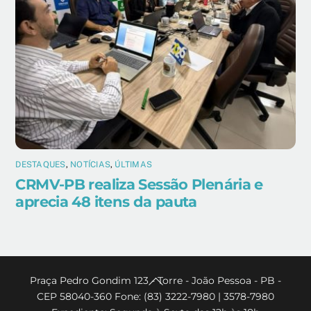
DESTAQUES
,
NOTÍCIAS
,
ÚLTIMAS
CRMV-PB realiza Sessão Plenária e
aprecia 48 itens da pauta
Back
Praça Pedro Gondim 123 - Torre - João Pessoa - PB -
CEP 58040-360 Fone: (83) 3222-7980 | 3578-7980
To