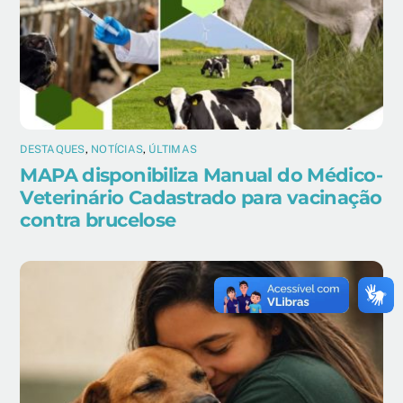
DESTAQUES
,
NOTÍCIAS
,
ÚLTIMAS
MAPA disponibiliza Manual do Médico-
Veterinário Cadastrado para vacinação
contra brucelose