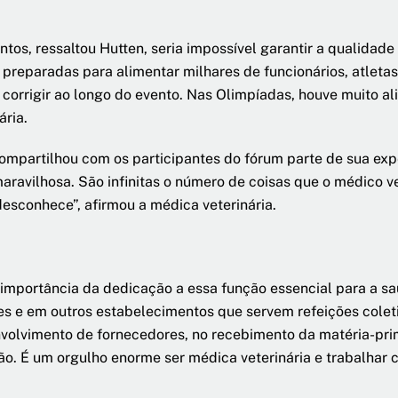
tos, ressaltou Hutten, seria impossível garantir a qualidad
reparadas para alimentar milhares de funcionários, atletas
orrigir ao longo do evento. Nas Olimpíadas, houve muito al
ária.
compartilhou com os participantes do fórum parte de sua ex
aravilhosa. São infinitas o número de coisas que o médico v
desconhece”, afirmou a médica veterinária.
a importância da dedicação a essa função essencial para a s
s e em outros estabelecimentos que servem refeições cole
volvimento de fornecedores, no recebimento da matéria-prim
. É um orgulho enorme ser médica veterinária e trabalhar c