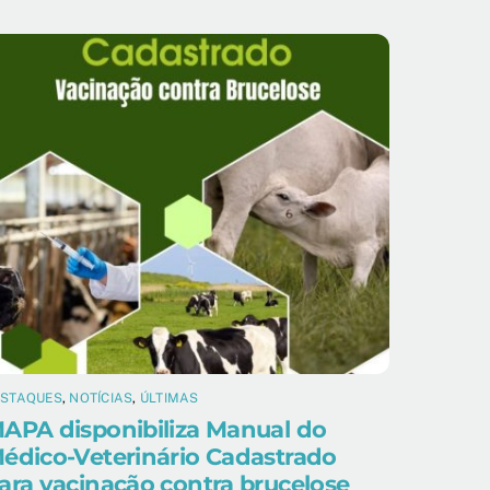
ESTAQUES
,
NOTÍCIAS
,
ÚLTIMAS
APA disponibiliza Manual do
édico-Veterinário Cadastrado
ara vacinação contra brucelose