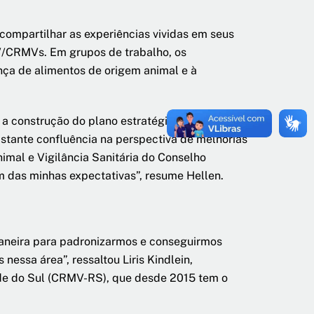
ompartilhar as experiências vividas em seus
MV/CRMVs. Em grupos de trabalho, os
ça de alimentos de origem animal e à
 a construção do plano estratégico de suas
astante confluência na perspectiva de melhorias
imal e Vigilância Sanitária do Conselho
m das minhas expectativas”, resume Hellen.
aneira para padronizarmos e conseguirmos
nessa área”, ressaltou Liris Kindlein,
nde do Sul (CRMV-RS), que desde 2015 tem o