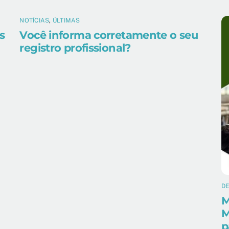
NOTÍCIAS
,
ÚLTIMAS
s
Você informa corretamente o seu
registro profissional?
D
M
M
p