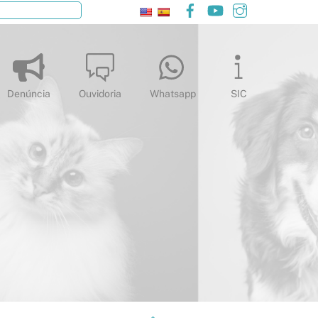
Facebook
YouTube
Instagram
Pesquisar
Denúncia
Ouvidoria
Whatsapp
SIC