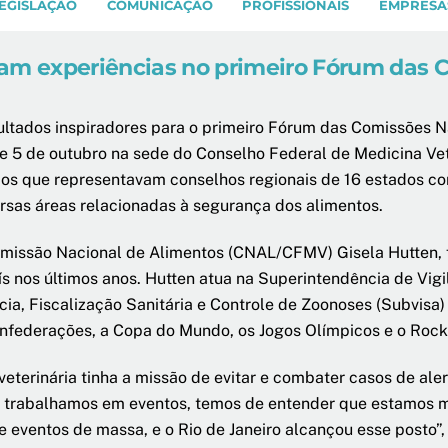
EGISLAÇÃO
COMUNICAÇÃO
PROFISSIONAIS
EMPRESA
ham experiências no primeiro Fórum das 
esultados inspiradores para o primeiro Fórum das Comissões 
 5 de outubro na sede do Conselho Federal de Medicina Vete
ários que representavam conselhos regionais de 16 estados 
ersas áreas relacionadas à segurança dos alimentos.
missão Nacional de Alimentos (CNAL/CFMV) Gisela Hutten, f
s nos últimos anos. Hutten atua na Superintendência de Vigi
a, Fiscalização Sanitária e Controle de Zoonoses (Subvisa) 
nfederações, a Copa do Mundo, os Jogos Olímpicos e o Rock 
terinária tinha a missão de evitar e combater casos de aler
o trabalhamos em eventos, temos de entender que estamos m
eventos de massa, e o Rio de Janeiro alcançou esse posto”,