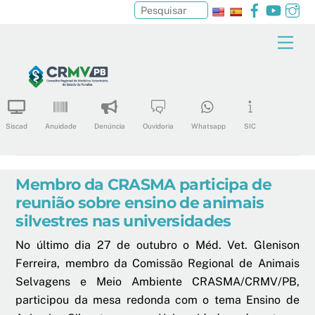
Facebook
YouTu
In
Pesquisar
Skip
Men
to
content
Siscad
Anuidade
Denúncia
Ouvidoria
Whatsapp
SIC
Membro da CRASMA participa de
reunião sobre ensino de animais
silvestres nas universidades
No último dia 27 de outubro o Méd. Vet. Glenison
Ferreira, membro da Comissão Regional de Animais
Selvagens e Meio Ambiente CRASMA/CRMV/PB,
participou da mesa redonda com o tema Ensino de