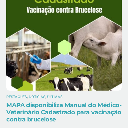
DESTAQUES
,
NOTÍCIAS
,
ÚLTIMAS
MAPA disponibiliza Manual do Médico-
Veterinário Cadastrado para vacinação
contra brucelose