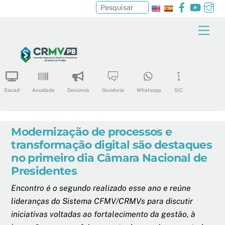
Facebook
YouTu
In
Pesquisar
Skip
Men
to
content
Siscad
Anuidade
Denúncia
Ouvidoria
Whatsapp
SIC
Modernização de processos e
transformação digital são destaques
no primeiro dia Câmara Nacional de
Presidentes
Encontro é o segundo realizado esse ano e reúne
lideranças do Sistema CFMV/CRMVs para discutir
iniciativas voltadas ao fortalecimento da gestão, à