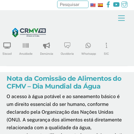
Facebook
YouTu
In
Pesquisar
Skip
Men
to
content
Siscad
Anuidade
Denúncia
Ouvidoria
Whatsapp
SIC
Nota da Comissão de Alimentos do
CFMV – Dia Mundial da Água
O acesso à água potável e ao saneamento básico é
um direito essencial do ser humano, conforme
declarado pela Organização das Nações Unidas
(ONU). A segurança dos alimentos está diretamente
relacionada com a qualidade da água,