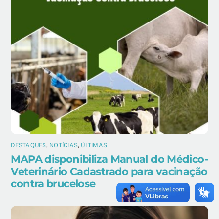
DESTAQUES
,
NOTÍCIAS
,
ÚLTIMAS
MAPA disponibiliza Manual do Médico-
Veterinário Cadastrado para vacinação
contra brucelose