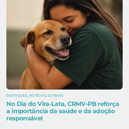
DESTAQUES
,
NOTÍCIAS
,
ÚLTIMAS
No Dia do Vira-Lata, CRMV-PB reforça
a importância da saúde e da adoção
responsável