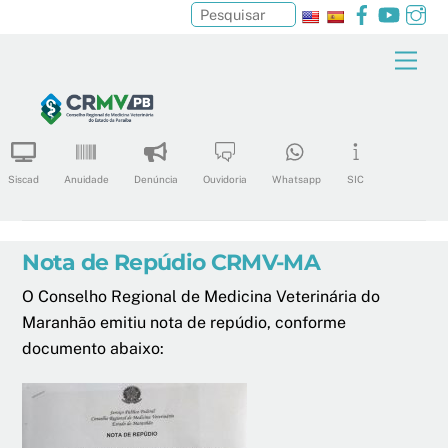
Facebook
YouTu
In
Pesquisar
Skip
Men
to
content
Siscad
Anuidade
Denúncia
Ouvidoria
Whatsapp
SIC
Nota de Repúdio CRMV-MA
O Conselho Regional de Medicina Veterinária do
Maranhão emitiu nota de repúdio, conforme
documento abaixo: