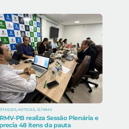
ESTAQUES
,
NOTÍCIAS
,
ÚLTIMAS
RMV-PB realiza Sessão Plenária e
precia 48 itens da pauta