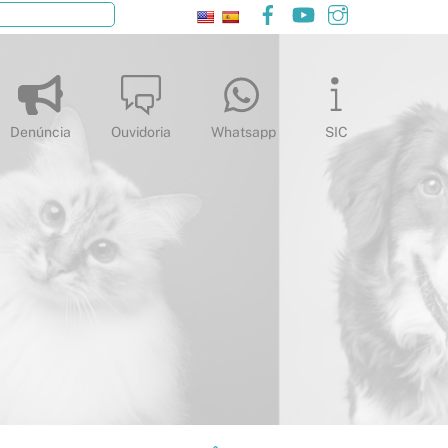
Facebook
YouTube
Instagram
Pesquisar
Denúncia
Ouvidoria
Whatsapp
SIC