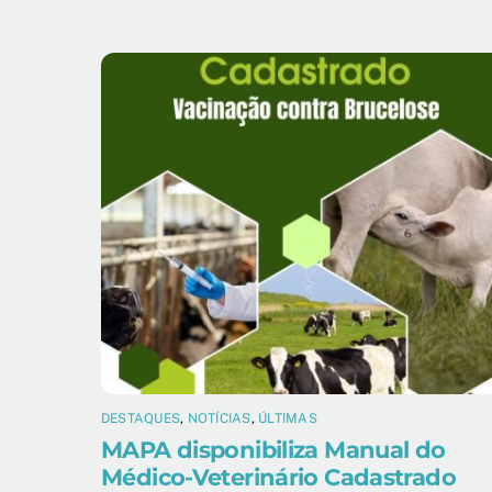
DESTAQUES
,
NOTÍCIAS
,
ÚLTIMAS
MAPA disponibiliza Manual do
Médico-Veterinário Cadastrado