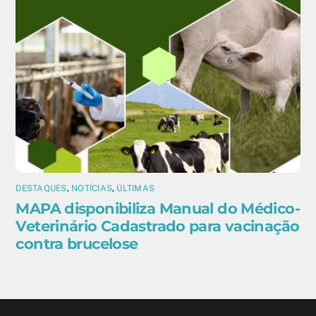
DESTAQUES
,
NOTÍCIAS
,
ÚLTIMAS
MAPA disponibiliza Manual do Médico-
Veterinário Cadastrado para vacinação
contra brucelose