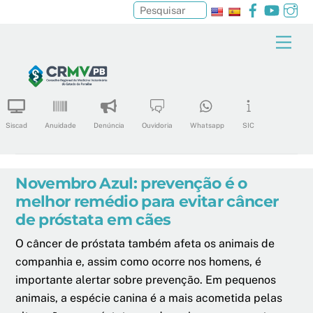
Facebook
YouTu
In
Pesquisar
Skip
Men
to
content
Siscad
Anuidade
Denúncia
Ouvidoria
Whatsapp
SIC
Novembro Azul: prevenção é o
melhor remédio para evitar câncer
de próstata em cães
O câncer de próstata também afeta os animais de
companhia e, assim como ocorre nos homens, é
importante alertar sobre prevenção. Em pequenos
animais, a espécie canina é a mais acometida pelas