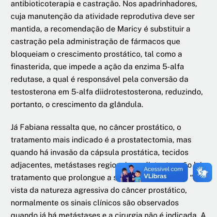
antibioticoterapia e castração. Nos apadrinhadores,
cuja manutenção da atividade reprodutiva deve ser
mantida, a recomendação de Maricy é substituir a
castração pela administração de fármacos que
bloqueiam o crescimento prostático, tal como a
finasterida, que impede a ação da enzima 5-alfa
redutase, a qual é responsável pela conversão da
testosterona em 5-alfa diidrotestosterona, reduzindo,
portanto, o crescimento da glândula.
Já Fabiana ressalta que, no câncer prostático, o
tratamento mais indicado é a prostatectomia, mas
quando há invasão da cápsula prostática, tecidos
adjacentes, metástases regionais ou distantes não há
tratamento que prolongue a sobrevida do animal. “Em
vista da natureza agressiva do câncer prostático,
normalmente os sinais clínicos são observados
quando já há metástases e a cirurgia não é indicada. A