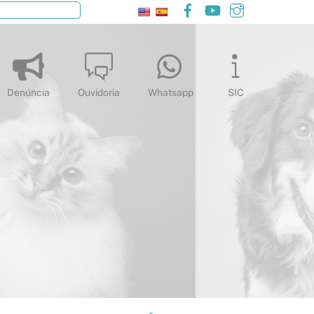
Facebook
YouTube
Instagram
Pesquisar
Denúncia
Ouvidoria
Whatsapp
SIC