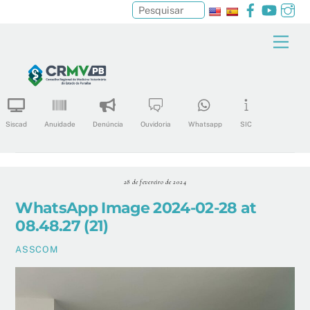
Facebook
YouTu
In
Pesquisar
Skip
Men
to
content
Siscad
Anuidade
Denúncia
Ouvidoria
Whatsapp
SIC
28 de fevereiro de 2024
WhatsApp Image 2024-02-28 at
08.48.27 (21)
ASSCOM