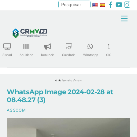
Facebook
YouTu
In
Pesquisar
Skip
Men
to
content
Siscad
Anuidade
Denúncia
Ouvidoria
Whatsapp
SIC
28 de fevereiro de 2024
WhatsApp Image 2024-02-28 at
08.48.27 (3)
ASSCOM