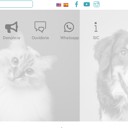
Facebook
YouTube
Instagram
Pesquisar
Denúncia
Ouvidoria
Whatsapp
SIC