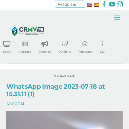
Facebook
YouTu
In
Pesquisar
Skip
Men
to
content
Siscad
Anuidade
Denúncia
Ouvidoria
Whatsapp
SIC
18 de julho de 2023
WhatsApp Image 2023-07-18 at
15.31.11 (1)
ASSCOM