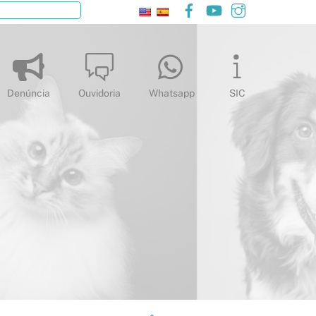
Facebook
YouTube
Instagram
Pesquisar
Denúncia
Ouvidoria
Whatsapp
SIC