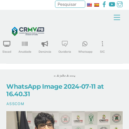
Facebook
YouTu
In
Pesquisar
Skip
Men
to
content
Siscad
Anuidade
Denúncia
Ouvidoria
Whatsapp
SIC
11 de julho de 2024
WhatsApp Image 2024-07-11 at
16.40.31
ASSCOM